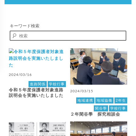
キーワード検索
2024/03/16
進路関係
学校行事
令和５年度保護者対象進路
2024/03/15
説明会を実施いたしました
地域連携
地域協働
2年生
閑谷學
学校行事
２年閑谷學 探究相談会