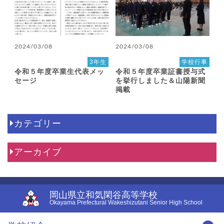
2024/03/08
2024/03/08
3年生
学校行事
令和５年度卒業生代表メッ
令和５年度卒業証書授与式
セージ
を挙行しました＆山陽新聞
掲載
カテゴリー
アーカイブ
岡山県立和気閑谷高等学校
Okayama Prefectural Wakeshizutani Senior High School