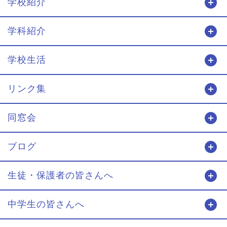
学校紹介
開
学科紹介
開
学校生活
開
リンク集
開
同窓会
開
ブログ
開
生徒・保護者の皆さんへ
開
中学生の皆さんへ
開