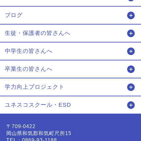
ブログ
開
生徒・保護者の皆さんへ
開
中学生の皆さんへ
開
卒業生の皆さんへ
開
学力向上プロジェクト
開
ユネスコスクール・ESD
開
〒709-0422
岡山県和気郡和気町尺所15
TEL：0869-93-1188