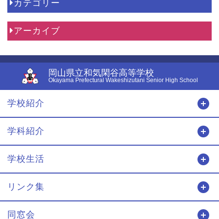
カテゴリー
アーカイブ
岡山県立和気閑谷高等学校
Okayama Prefectural Wakeshizutani Senior High School
学校紹介
開
学科紹介
開
学校生活
開
リンク集
開
同窓会
開