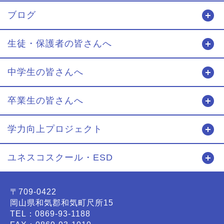
ブログ
開
生徒・保護者の皆さんへ
開
中学生の皆さんへ
開
卒業生の皆さんへ
開
学力向上プロジェクト
開
ユネスコスクール・ESD
開
〒709-0422
岡山県和気郡和気町尺所15
TEL：0869-93-1188