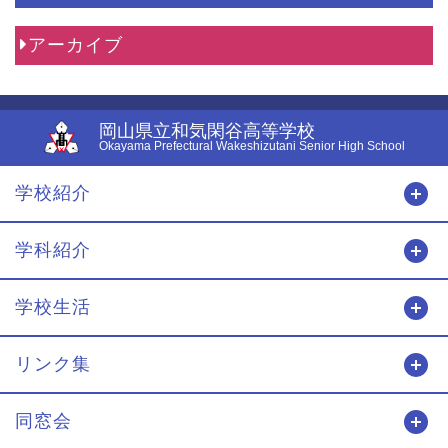
アーカイブ
岡山県立和気閑谷高等学校
Okayama Prefectural Wakeshizutani Senior High School
学校紹介
開
学科紹介
開
学校生活
開
リンク集
開
同窓会
開