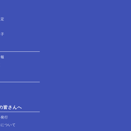
検定
様子
情報
校
の皆さんへ
の発行
習について