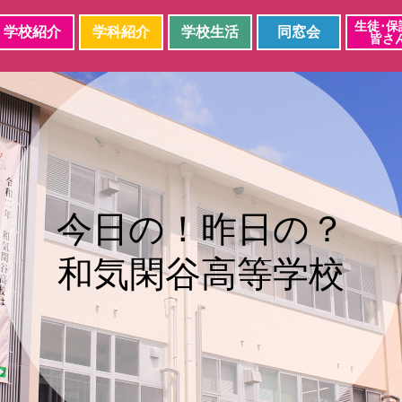
生徒･保
学校紹介
学科紹介
学校生活
同窓会
皆さ
今日の！昨日の？
和気閑谷高等学校