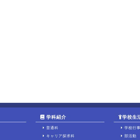
学科紹介
学校生
普通科
学校行
キャリア探求科
部活動