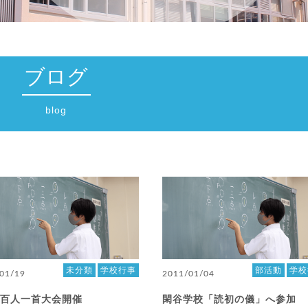
ブログ
blog
未分類
学校行事
部活動
学校
01/19
2011/01/04
生百人一首大会開催
閑谷学校「読初の儀」へ参加