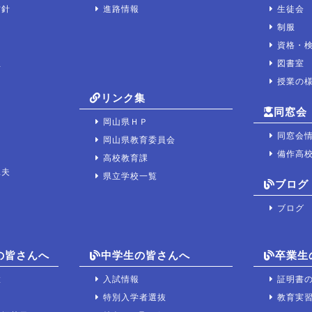
方針
進路情報
生徒会
制服
資格・
宝
図書室
授業の
リンク集
同窓会
岡山県ＨＰ
同窓会
岡山県教育委員会
備作高
高校教育課
工夫
県立学校一覧
ブログ
ブログ
の皆さんへ
中学生の皆さんへ
卒業生
置
入試情報
証明書
て
特別入学者選抜
教育実