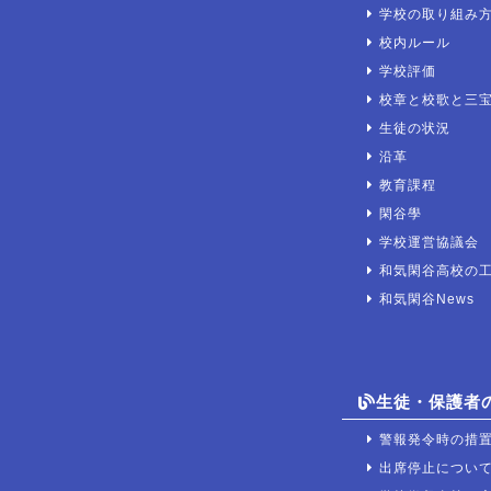
学校の取り組み
校内ルール
学校評価
校章と校歌と三
生徒の状況
沿革
教育課程
閑谷學
学校運営協議会
和気閑谷高校の
和気閑谷News
生徒・保護者
警報発令時の措
出席停止につい