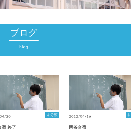
ブログ
blog
未分類
未
04/20
2012/04/16
合宿 終了
閑谷合宿