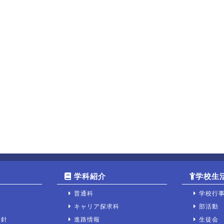
学科紹介
学校生
普通科
学校行
キャリア探求科
部活動
方針
進路情報
生徒会