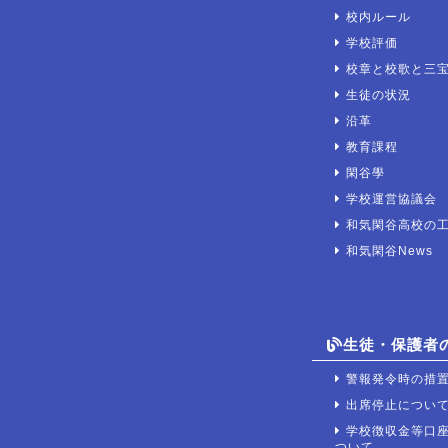
校内ルール
学校評価
校章と校歌と三
生徒の状況
沿革
教育課程
閑谷學
学校運営協議会
和気閑谷高校の
和気閑谷News
生徒・保護者
警報発令時の措
出席停止につい
学校徴収金等口
ついて