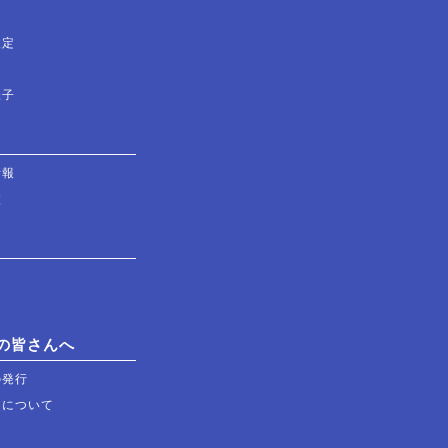
検定
様子
情報
校
の皆さんへ
の発行
習について