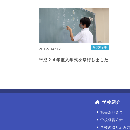
学校行事
2012/04/12
平成２４年度入学式を挙行しました
学校紹介
校長あいさつ
学校経営方針
学校の取り組み