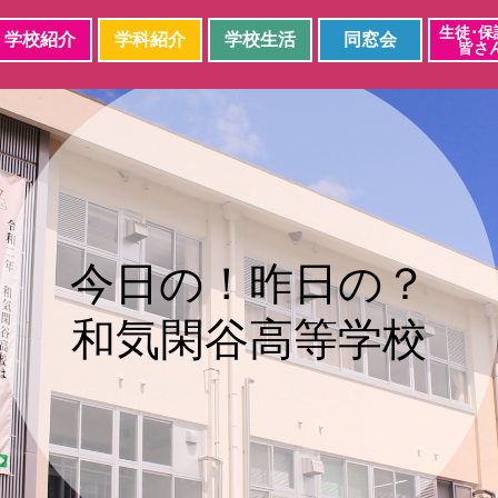
生徒･保
学校紹介
学科紹介
学校生活
同窓会
皆さ
今日の！昨日の？
和気閑谷高等学校