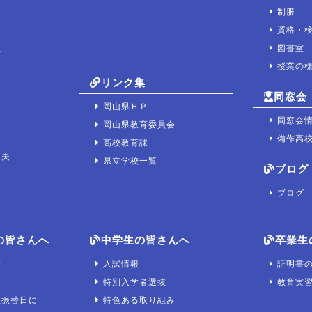
制服
資格・
宝
図書室
授業の
リンク集
同窓会
岡山県ＨＰ
同窓会
岡山県教育委員会
備作高
高校教育課
工夫
県立学校一覧
ブログ
ブログ
の皆さんへ
中学生の皆さんへ
卒業生
置
入試情報
証明書
て
特別入学者選抜
教育実
座振替日に
特色ある取り組み