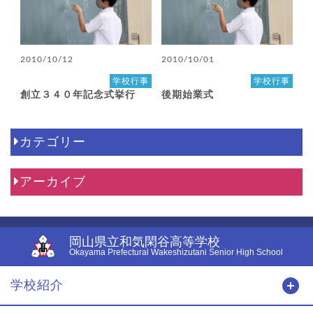
2010/10/12
2010/10/01
学校行事
学校行事
創立３４０年記念式挙行
後期始業式
カテゴリー
アーカイブ
岡山県立和気閑谷高等学校
Okayama Prefectural Wakeshizutani Senior High School
学校紹介
開