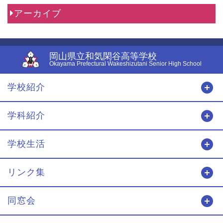
アーカイブ
岡山県立和気閑谷高等学校
Okayama Prefectural Wakeshizutani Senior High School
学校紹介
開
学科紹介
開
学校生活
開
リンク集
開
同窓会
開