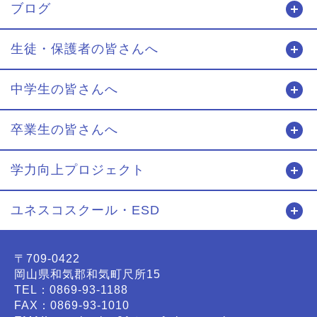
ブログ
開
生徒・保護者の皆さんへ
開
中学生の皆さんへ
開
卒業生の皆さんへ
開
学力向上プロジェクト
開
ユネスコスクール・ESD
開
〒709-0422
岡山県和気郡和気町尺所15
TEL：0869-93-1188
FAX：0869-93-1010