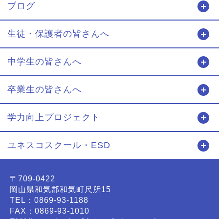
ブログ
開
生徒・保護者の皆さんへ
開
中学生の皆さんへ
開
卒業生の皆さんへ
開
学力向上プロジェクト
開
ユネスコスクール・ESD
開
〒709-0422
岡山県和気郡和気町尺所15
TEL：0869-93-1188
FAX：0869-93-1010