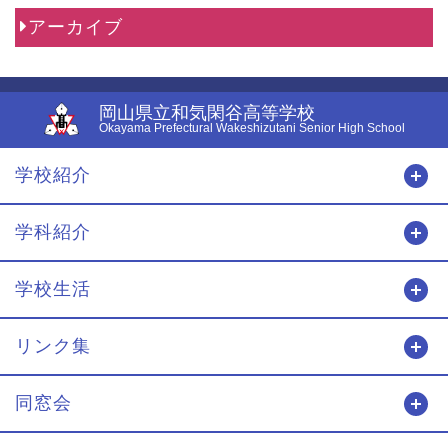
アーカイブ
岡山県立和気閑谷高等学校
Okayama Prefectural Wakeshizutani Senior High School
学校紹介
開
学科紹介
開
学校生活
開
リンク集
開
同窓会
開