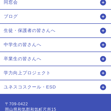
同窓会
開
ブログ
開
生徒・保護者の皆さんへ
開
中学生の皆さんへ
開
卒業生の皆さんへ
開
学力向上プロジェクト
開
ユネスコスクール・ESD
開
〒709-0422
岡山県和気郡和気町尺所15