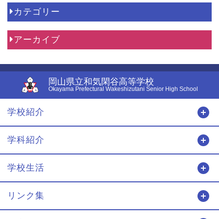
カテゴリー
アーカイブ
岡山県立和気閑谷高等学校
Okayama Prefectural Wakeshizutani Senior High School
学校紹介
開
学科紹介
開
学校生活
開
リンク集
開