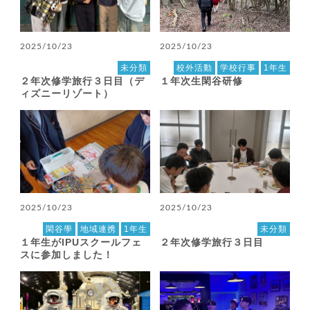
2025/10/23
2025/10/23
未分類
校外活動
学校行事
1年生
２年次修学旅行３日目（デ
１年次生閑谷研修
ィズニーリゾート）
2025/10/23
2025/10/23
閑谷學
地域連携
1年生
未分類
１年生がIPUスクールフェ
２年次修学旅行３日目
スに参加しました！