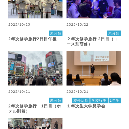
2025/10/23
2025/10/22
未分類
未分類
2年次修学旅行2日目午後
２年次修学旅行 2日目（コ
ース別研修）
2025/10/21
2025/10/21
未分類
校外活動
学校行事
1年生
2年次修学旅行 1日目（ホ
１年次生大学見学会
テル到着）