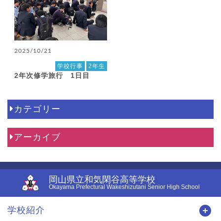
2025/10/21
学校行事
2年生
2年次修学旅行 1日目
カテゴリー
アーカイブ
岡山県立和気閑谷高等学校
Okayama Prefectural Wakeshizutani Senior High School
学校紹介
開