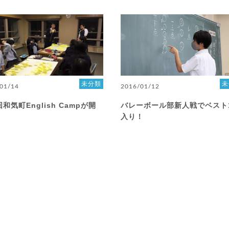
未分類
未
01/14
2016/01/12
和気町English Campが開
バレーボール部新人戦でベスト
入り！