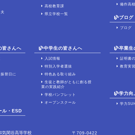
備作高
高校教育課
工夫
県立学校一覧
ブログ
ブログ
の皆さんへ
中学生の皆さんへ
卒業生
置
入試情報
証明書
て
特別入学者選抜
教育実
座振替日に
特色ある取り組み
生徒と教師がともに創る授
業の実践紹介
学力向
学校パンフレット
オープンスクール
学力SU
ル・ESD
和気閑谷高等学校
〒709-0422