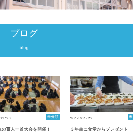
ブログ
blog
未分類
未
01/23
2016/01/22
生の百人一首大会を開催！
３年生に食堂からプレゼント