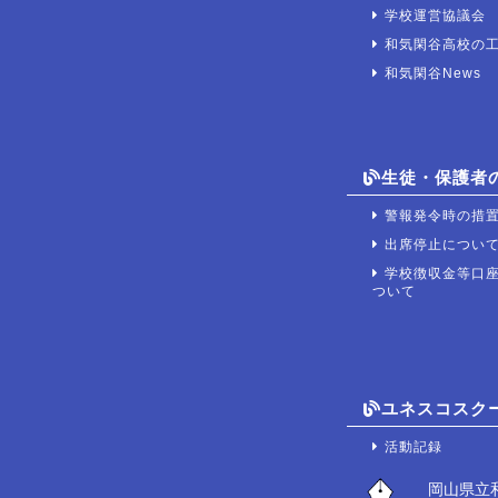
学校運営協議会
和気閑谷高校の
和気閑谷News
生徒・保護者
警報発令時の措
出席停止につい
学校徴収金等口
ついて
ユネスコスクー
活動記録
岡山県立