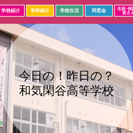
生徒･保
学校紹介
学科紹介
学校生活
同窓会
皆さ
今日の！昨日の？
和気閑谷高等学校