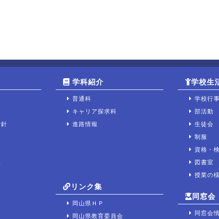
学科紹介
学校生
普通科
学校行
キャリア探求科
部活動
方針
進路情報
生徒会
制服
資格・
宝
図書室
授業の
リンク集
同窓会
岡山県ＨＰ
同窓会
岡山県教育委員会