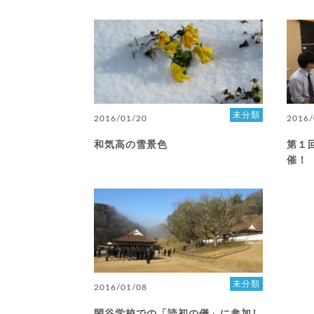
未分類
2016/01/20
2016/
和気高の雪景色
第１回
催！
未分類
2016/01/08
閑谷学校での「読初の儀」に参加し