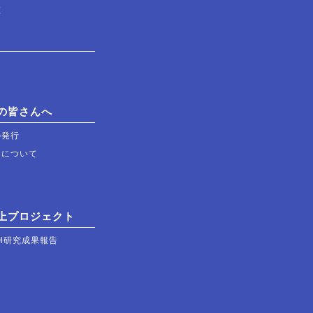
校
の皆さんへ
の発行
習について
上プロジェクト
H研究成果報告