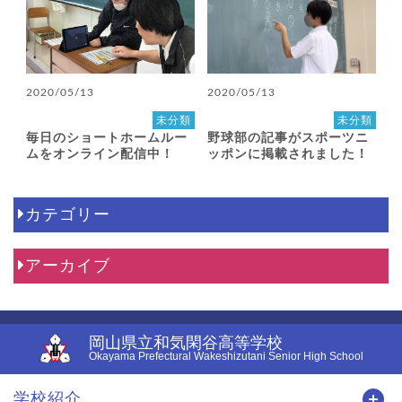
2020/05/13
2020/05/13
未分類
未分類
毎日のショートホームルー
野球部の記事がスポーツニ
ムをオンライン配信中！
ッポンに掲載されました！
カテゴリー
アーカイブ
岡山県立和気閑谷高等学校
Okayama Prefectural Wakeshizutani Senior High School
学校紹介
開