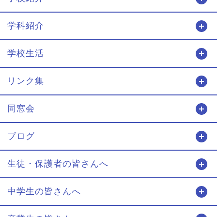
学科紹介
開
学校生活
開
リンク集
開
同窓会
開
ブログ
開
生徒・保護者の皆さんへ
開
中学生の皆さんへ
開