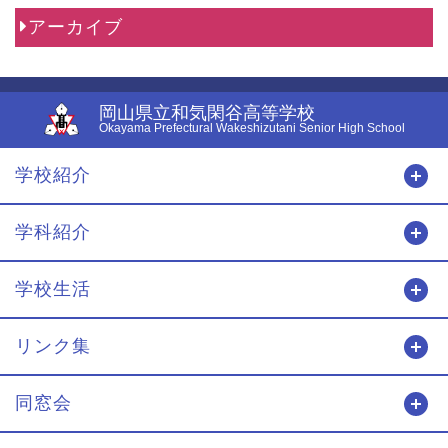
アーカイブ
岡山県立和気閑谷高等学校
Okayama Prefectural Wakeshizutani Senior High School
学校紹介
開
学科紹介
開
学校生活
開
リンク集
開
同窓会
開