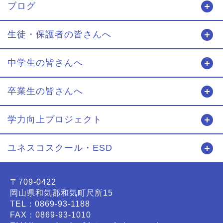
ブログ
開
生徒・保護者の皆さんへ
開
中学生の皆さんへ
開
卒業生の皆さんへ
開
学力向上プロジェクト
開
ユネスコスクール・ESD
開
〒709-0422
岡山県和気郡和気町尺所15
TEL：0869-93-1188
FAX：0869-93-1010