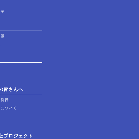
様子
情報
校
の皆さんへ
の発行
習について
上プロジェクト