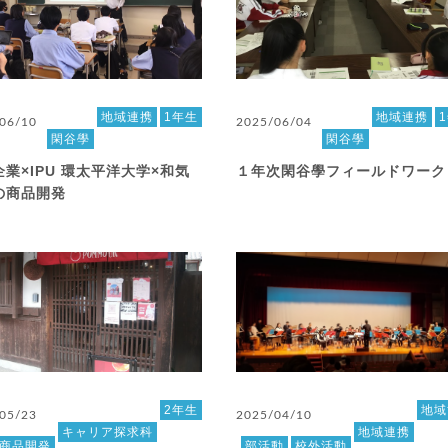
地域連携
1年生
地域連携
06/10
2025/06/04
閑谷學
閑谷學
業×IPU 環太平洋大学×和気
１年次閑谷學フィールドワーク
の商品開発
2年生
地域
05/23
2025/04/10
キャリア探求科
地域連携
商品開発
部活動
校外活動