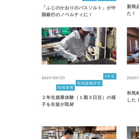
新商
「ふじのかおりのバスソルト」が中
た！
国銀行のノベルティに！
2年生
2025/09/25
2025/
地域協働探究
地域連携
和気
２年生就業体験（１期３日目）の様
した
子を生徒が取材