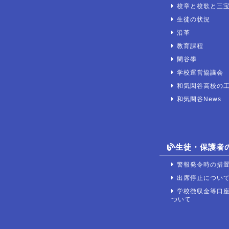
校章と校歌と三
生徒の状況
沿革
教育課程
閑谷學
学校運営協議会
和気閑谷高校の
和気閑谷News
生徒・保護者
警報発令時の措
出席停止につい
学校徴収金等口
ついて