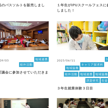
品のバスソルトを販売しまし
１年生がIPUスクールフェスに
しました！
地域連携
09/05
2025/06/11
校外活動
キャリア探求科
地域協働
町議会に参加させていただきま
校外活動
地域連携
地域協働
！
課題研究
生徒
３年生就業体験３日目