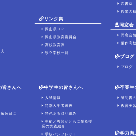
宝
図書室
授業の
リンク集
同窓会
岡山県ＨＰ
同窓会
岡山県教育委員会
備作高
高校教育課
工夫
県立学校一覧
ブログ
ブログ
の皆さんへ
中学生の皆さんへ
卒業生
置
入試情報
証明書
て
特別入学者選抜
教育実
座振替日に
特色ある取り組み
生徒と教師がともに創る授
業の実践紹介
学力向
学校パンフレット