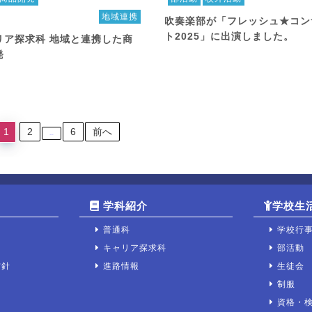
地域連携
吹奏楽部が「フレッシュ★コン
ト2025」に出演しました。
リア探求科 地域と連携した商
発
1
2
6
前へ
…
学科紹介
学校生
普通科
学校行
キャリア探求科
部活動
方針
進路情報
生徒会
制服
資格・