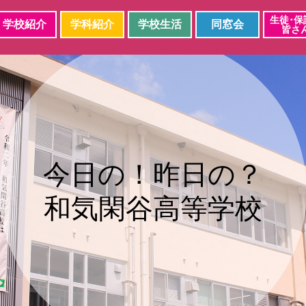
生徒･保
学校紹介
学科紹介
学校生活
同窓会
皆さ
今日の！昨日の？
和気閑谷高等学校