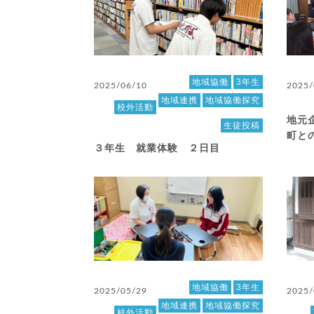
地域協働
3年生
2025/06/10
2025/
地域連携
地域協働探究
校外活動
地元企
生徒投稿
町と
３年生 就業体験 ２日目
地域協働
3年生
2025/05/29
2025/
地域連携
地域協働探究
校外活動