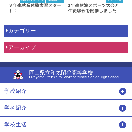
３年生就業体験実習スター
1年生歓迎スポーツ大会と
ト！
生徒総会を開催しました
カテゴリー
アーカイブ
岡山県立和気閑谷高等学校
Okayama Prefectural Wakeshizutani Senior High School
学校紹介
開
学科紹介
開
学校生活
開