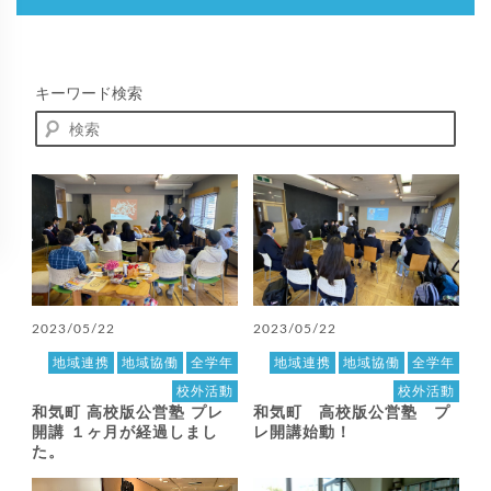
キーワード検索
2023/05/22
2023/05/22
地域連携
地域協働
全学年
地域連携
地域協働
全学年
校外活動
校外活動
和気町 高校版公営塾 プレ
和気町 高校版公営塾 プ
開講 １ヶ月が経過しまし
レ開講始動！
た。