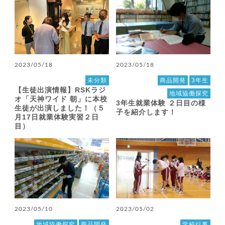
2023/05/18
2023/05/18
未分類
商品開発
3年生
【生徒出演情報】RSKラジ
地域協働探究
オ「天神ワイド 朝」に本校
3年生就業体験 ２日目の様
生徒が出演しました！（５
子を紹介します！
月17日就業体験実習２日
目）
2023/05/10
2023/05/02
地域協働探究
商品開発
学校行事