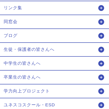
リンク集
開
同窓会
開
ブログ
開
生徒・保護者の皆さんへ
開
中学生の皆さんへ
開
卒業生の皆さんへ
開
学力向上プロジェクト
開
ユネスコスクール・ESD
開