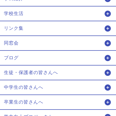
学校生活
開
リンク集
開
同窓会
開
ブログ
開
生徒・保護者の皆さんへ
開
中学生の皆さんへ
開
卒業生の皆さんへ
開