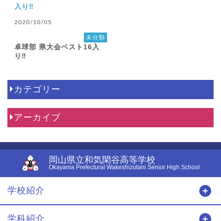
2020/10/05
未分類
卓球部 県大会ベスト16入
り‼︎
カテゴリー
アーカイブ
岡山県立和気閑谷高等学校
Okayama Prefectural Wakeshizutani Senior High School
学校紹介
開
学科紹介
開