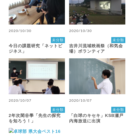
2020/10/30
2020/10/30
未分類
未分類
今日の課題研究「ネットビ
吉井川流域映画祭（和気会
ジネス」
場）ボランティア
2020/10/07
2020/10/07
未分類
未分類
2年次閑谷學「先生の探究
「白球のキセキ」KSB瀬戸
を知ろう！」
内海放送に出演