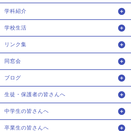
学科紹介
開
学校生活
開
リンク集
開
同窓会
開
ブログ
開
生徒・保護者の皆さんへ
開
中学生の皆さんへ
開
卒業生の皆さんへ
開