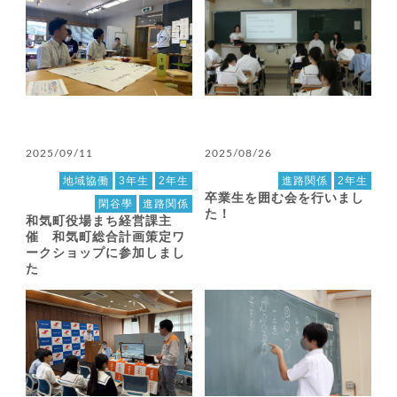
2025/09/11
2025/08/26
地域協働
3年生
2年生
進路関係
2年生
卒業生を囲む会を行いまし
閑谷學
進路関係
た！
和気町役場まち経営課主
催 和気町総合計画策定ワ
ークショップに参加しまし
た