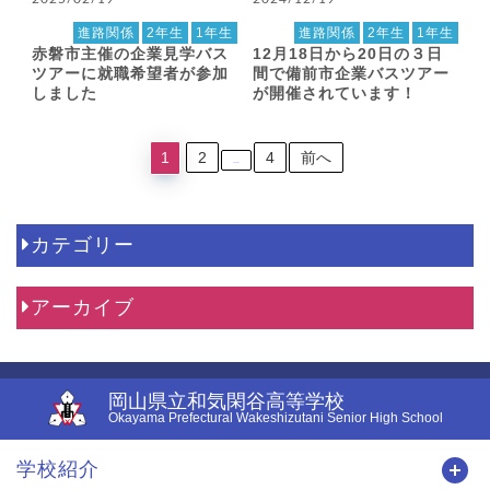
進路関係
2年生
1年生
進路関係
2年生
1年生
赤磐市主催の企業見学バス
12月18日から20日の３日
ツアーに就職希望者が参加
間で備前市企業バスツアー
しました
が開催されています！
1
2
4
前へ
…
カテゴリー
アーカイブ
岡山県立和気閑谷高等学校
Okayama Prefectural Wakeshizutani Senior High School
学校紹介
開