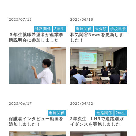
2025/07/18
2025/06/18
進路関係
3年生
進路関係
未分類
学校風景
３年生就職希望者が産業事
和気閑谷Newsを更新しま
情説明会に参加しました
した！
2025/06/17
2025/04/22
進路関係
進路関係
2年生
保護者インタビュー動画を
2年次生 LHRで進路別ガ
追加しました！
イダンスを実施しました