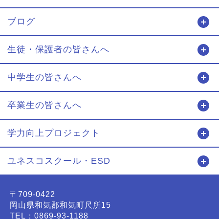
ブログ
開
生徒・保護者の皆さんへ
開
中学生の皆さんへ
開
卒業生の皆さんへ
開
学力向上プロジェクト
開
ユネスコスクール・ESD
開
〒709-0422
岡山県和気郡和気町尺所15
TEL：0869-93-1188