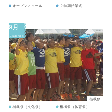
オープンスクール
２学期始業式
9月
September
楷楓祭
楷楓祭（文化祭）
楷楓祭（体育祭）