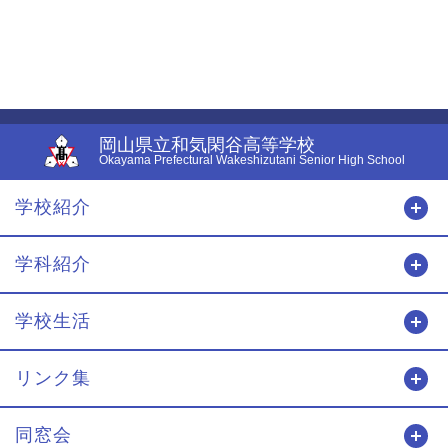
岡山県立和気閑谷高等学校
Okayama Prefectural Wakeshizutani Senior High School
学校紹介
開
学科紹介
開
学校生活
開
リンク集
開
同窓会
開