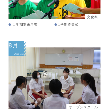
文化祭
１学期期末考査
1学期終業式
8月
August
オープンスクール