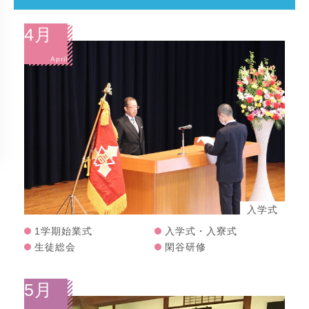
4月
April
入学式
1学期始業式
入学式・入寮式
生徒総会
閑谷研修
5月