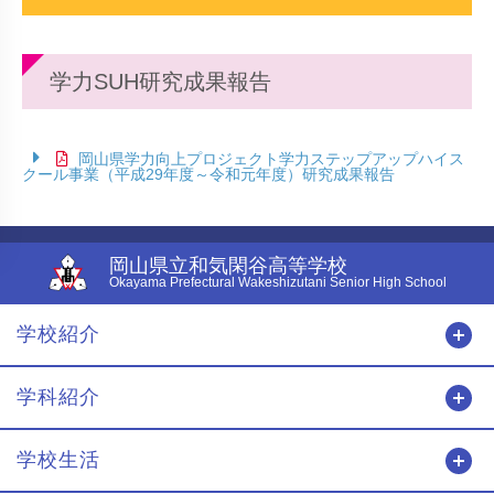
学力SUH研究成果報告
岡山県学力向上プロジェクト学力ステップアップハイス
クール事業（平成29年度～令和元年度）研究成果報告
岡山県立和気閑谷高等学校
Okayama Prefectural Wakeshizutani Senior High School
学校紹介
開
学科紹介
開
学校生活
開