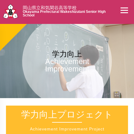
岡山県立和気閑谷高等学校
Okayama Prefectural Wakeshizutani Senior High
School
学力向上
Achievement
Improvement
学力向上プロジェクト
Achievement Improvement Project