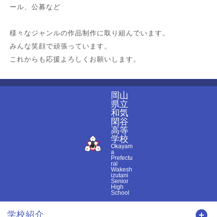
ール、公募など
様々なジャンルの作品制作に取り組んでいます。
みんな笑顔で頑張っています。
これからも応援よろしくお願いします。
岡山
県立
和気
閑谷
高等
学校
Okayam
a
Prefectu
ral
Wakesh
izutani
Senior
High
School
学校紹介
開