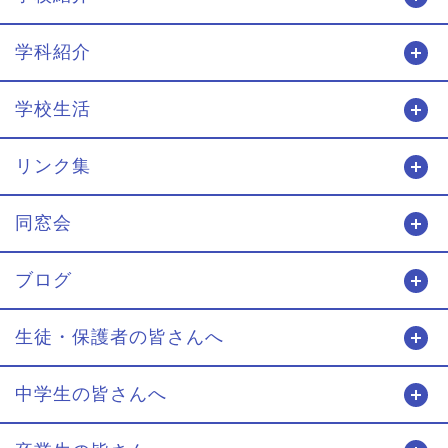
学科紹介
開
学校生活
開
リンク集
開
同窓会
開
ブログ
開
生徒・保護者の皆さんへ
開
中学生の皆さんへ
開