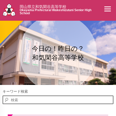
岡山県立和気閑谷高等学校
Okayama Prefectural Wakeshizutani Senior High
School
今日の！昨日の？
和気閑谷高等学校
キーワード検索