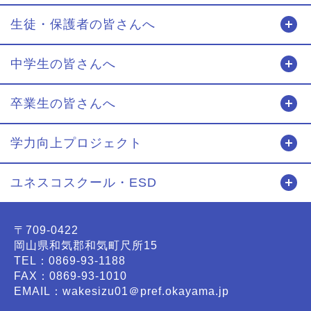
生徒・保護者の皆さんへ
開
中学生の皆さんへ
開
卒業生の皆さんへ
開
学力向上プロジェクト
開
ユネスコスクール・ESD
開
〒709-0422
岡山県和気郡和気町尺所15
TEL：0869-93-1188
FAX：0869-93-1010
EMAIL：wakesizu01＠pref.okayama.jp