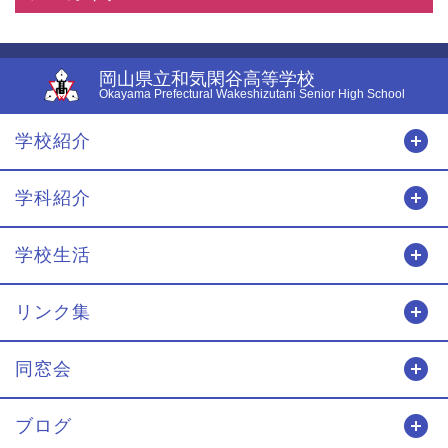
岡山県立和気閑谷高等学校
Okayama Prefectural Wakeshizutani Senior High School
学校紹介
開
学科紹介
開
学校生活
開
リンク集
開
同窓会
開
ブログ
開