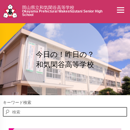
岡山県立和気閑谷高等学校
Okayama Prefectural Wakeshizutani Senior High
School
今日の！昨日の？
和気閑谷高等学校
キーワード検索