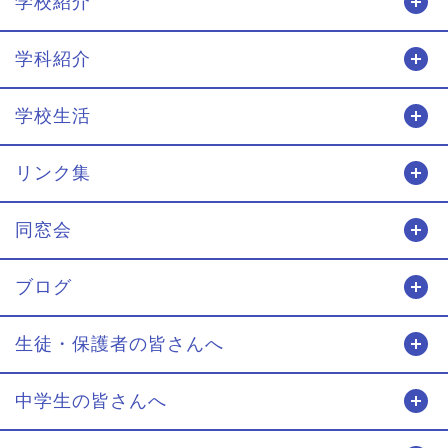
学校紹介
開
学科紹介
開
学校生活
開
リンク集
開
同窓会
開
ブログ
開
生徒・保護者の皆さんへ
開
中学生の皆さんへ
開